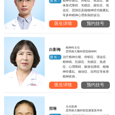
精神分裂症、抑郁症、焦虑症、躯
擅 长：
体形式障碍、失眠症、躁狂症、强
迫症、恐惧症及植物神经功能紊乱
等多种精神心理疾病的诊治..
医生详情
预约挂号
精神科主任
白影梅
昆明南大脑科医院精神科
治疗精神分裂、抑郁症、强迫症、
擅 长：
精神病、狂躁症、失眠症、焦虑
症、心理障碍、躯体化障碍、植物
神经紊乱、抽动症、自闭症等各类
精神疾病...
医生详情
预约挂号
主任医师
郑琳
昆明南大脑科医院康复医学科