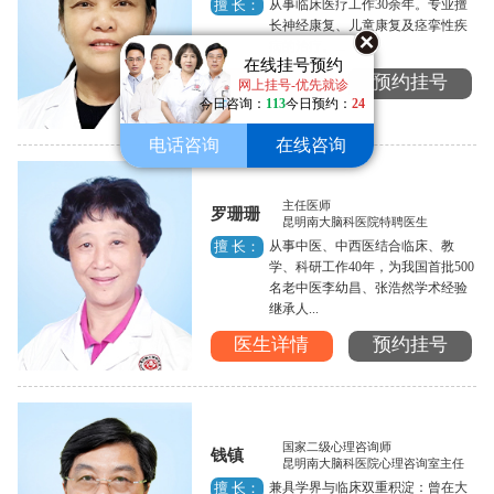
从事临床医疗工作30余年。专业擅
擅 长：
长神经康复、儿童康复及痉挛性疾
病的治疗。...
在线挂号预约
医生详情
预约挂号
网上挂号-优先就诊
今日咨询：
113
今日预约：
24
电话咨询
在线咨询
主任医师
罗珊珊
昆明南大脑科医院特聘医生
从事中医、中西医结合临床、教
擅 长：
学、科研工作40年，为我国首批500
名老中医李幼昌、张浩然学术经验
继承人...
医生详情
预约挂号
国家二级心理咨询师
钱镇
昆明南大脑科医院心理咨询室主任
兼具学界与临床双重积淀：曾在大
擅 长：