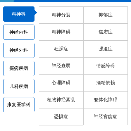
精神科
精神分裂
抑郁症
精神障碍
焦虑症
神经内科
狂躁症
强迫症
神经外科
神经衰弱
情感障碍
癫痫疾病
心理障碍
酒精依赖
儿科疾病
植物神经紊乱
躯体化障碍
康复医学科
恐惧症
神经官能症