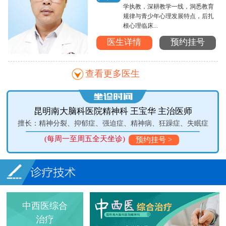
学执教，深耕教学一线，洞悉教育
规律与青少年心理发展特点，后扎
根心理临床...
医生详情
预约挂号
查看更多医生
昆明南大脑科医院精神科 王宝华 主治医师
擅长：精神分裂、抑郁症、强迫症、精神病、狂躁症、失眠症
擅
(每周一至周五全天坐诊)
(周一
预约挂号 >
中西医综合
治疗