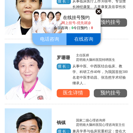
从事临床医疗工作30余年。专业擅
擅 长：
长神经康复、儿童康复及痉挛性疾
病的治疗。...
在线挂号预约
医生详情
预约挂号
网上挂号-优先就诊
今日咨询：
0
今日预约：
0
电话咨询
在线咨询
主任医师
罗珊珊
昆明南大脑科医院特聘医生
从事中医、中西医结合临床、教
擅 长：
学、科研工作40年，为我国首批500
名老中医李幼昌、张浩然学术经验
继承人...
医生详情
预约挂号
国家二级心理咨询师
钱镇
昆明南大脑科医院心理咨询室主任
兼具学界与临床双重积淀：曾在大
擅 长：