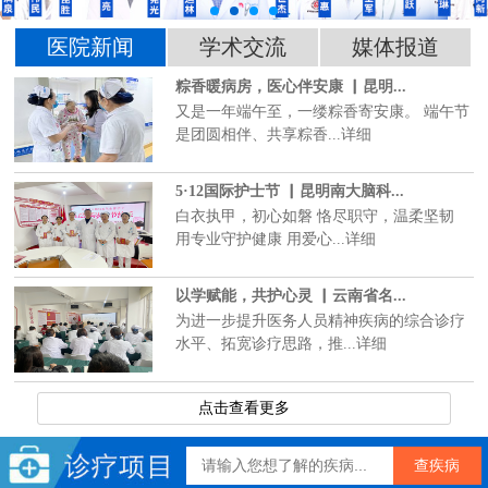
医院新闻
学术交流
媒体报道
粽香暖病房，医心伴安康 ▏昆明...
又是一年端午至，一缕粽香寄安康。 端午节
是团圆相伴、共享粽香...详细
5·12国际护士节 ▏昆明南大脑科...
白衣执甲，初心如磐 恪尽职守，温柔坚韧
用专业守护健康 用爱心...详细
以学赋能，共护心灵 ▏云南省名...
为进一步提升医务人员精神疾病的综合诊疗
水平、拓宽诊疗思路，推...详细
点击查看更多