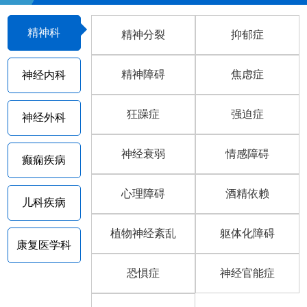
精神科
精神分裂
抑郁症
精神障碍
焦虑症
神经内科
狂躁症
强迫症
神经外科
神经衰弱
情感障碍
癫痫疾病
心理障碍
酒精依赖
儿科疾病
植物神经紊乱
躯体化障碍
康复医学科
恐惧症
神经官能症